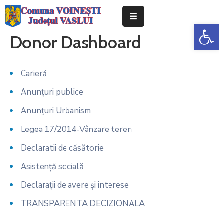
De
Donor Dashboard
Despre
noi
Carieră
Informații
de
Anunțuri publice
interes
Anunțuri Urbanism
public
Legea 17/2014-Vânzare teren
Anunțuri
publice
Declaratii de căsătorie
Asistență socială
Contact
Declarații de avere și interese
TRANSPARENTA DECIZIONALA