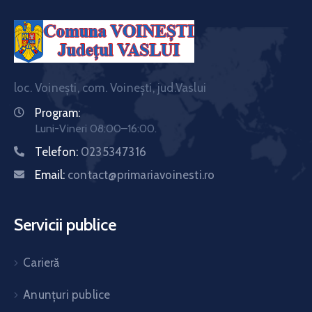
loc. Voinești, com. Voinești, jud.Vaslui
Program:
Luni-Vineri 08:00–16:00.
Telefon:
0235347316
Email:
contact@primariavoinesti.ro
Servicii publice
Carieră
Anunțuri publice