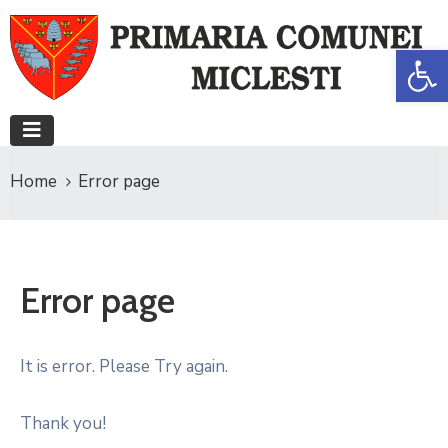
De
Home
Error page
Error page
It is error. Please Try again.
Thank you!