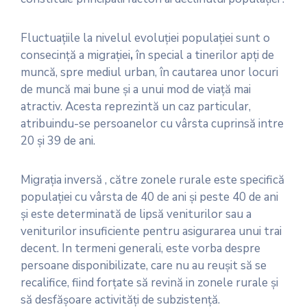
Fluctuaţiile la nivelul evoluţiei populaţiei sunt o
consecinţă a migraţiei
,
în special a tinerilor apţi de
muncă, spre mediul urban, în cautarea unor locuri
de muncă mai bune şi a unui mod de viaţă mai
atractiv. Acesta reprezintă un caz particular,
atribuindu-se persoanelor cu vârsta cuprinsă intre
20 şi 39 de ani.
Migraţia inversă , către zonele rurale este specifică
populaţiei cu vârsta de 40 de ani şi peste 40 de ani
şi este determinată de lipsă veniturilor sau a
veniturilor insuficiente pentru asigurarea unui trai
decent. In termeni generali, este vorba despre
persoane disponibilizate, care nu au reuşit să se
recalifice, fiind forţate să revină in zonele rurale şi
să desfăşoare activităţi de subzistenţă.