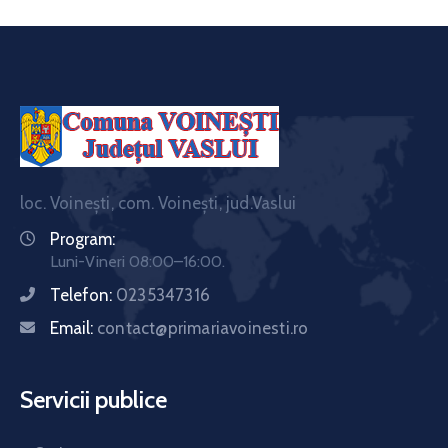
loc. Voinești, com. Voinești, jud.Vaslui
Program:
Luni-Vineri 08:00–16:00.
Telefon:
0235347316
Email:
contact@primariavoinesti.ro
Servicii publice