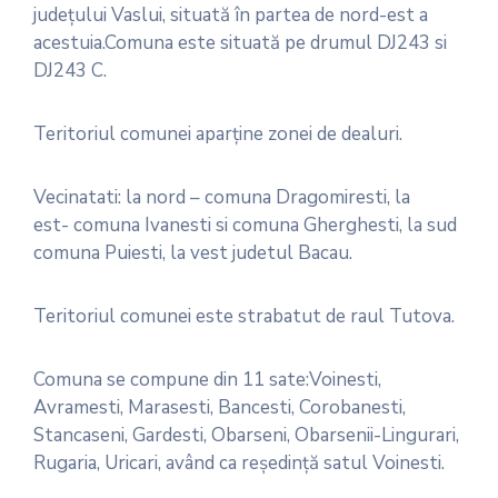
judeţului Vaslui, situată în partea de nord-est a
acestuia.Comuna este situată pe drumul DJ243 si
DJ243 C.
Teritoriul comunei aparţine zonei de dealuri.
Vecinatati: la nord – comuna Dragomiresti, la
est- comuna Ivanesti si comuna Gherghesti, la sud
comuna Puiesti, la vest judetul Bacau.
Teritoriul comunei este strabatut de raul Tutova.
Comuna se compune din 11 sate:Voinesti,
Avramesti, Marasesti, Bancesti, Corobanesti,
Stancaseni, Gardesti, Obarseni, Obarsenii-Lingurari,
Rugaria, Uricari, având ca reşedinţă satul Voinesti.