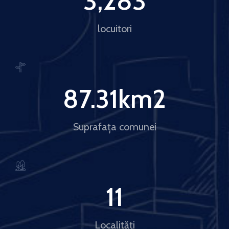
3,283
locuitori
87.31
km2
Suprafața comunei
11
Localități