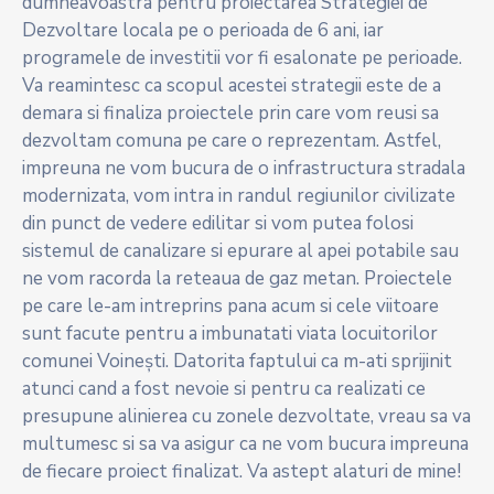
dumneavoastra pentru proiectarea Strategiei de
Dezvoltare locala pe o perioada de 6 ani, iar
programele de investitii vor fi esalonate pe perioade.
Va reamintesc ca scopul acestei strategii este de a
demara si finaliza proiectele prin care vom reusi sa
dezvoltam comuna pe care o reprezentam. Astfel,
impreuna ne vom bucura de o infrastructura stradala
modernizata, vom intra in randul regiunilor civilizate
din punct de vedere edilitar si vom putea folosi
sistemul de canalizare si epurare al apei potabile sau
ne vom racorda la reteaua de gaz metan. Proiectele
pe care le-am intreprins pana acum si cele viitoare
sunt facute pentru a imbunatati viata locuitorilor
comunei Voinești. Datorita faptului ca m-ati sprijinit
atunci cand a fost nevoie si pentru ca realizati ce
presupune alinierea cu zonele dezvoltate, vreau sa va
multumesc si sa va asigur ca ne vom bucura impreuna
de fiecare proiect finalizat. Va astept alaturi de mine!