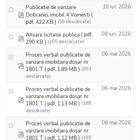
10 iul. 2026
Publicatie de vanzare
pdf
Dobranici, imobil 4 Voinesti
(
pdf, 422 KB )
(59 descărcate)
08 iun. 2026
Afisare licitatie publica
( pdf,
pdf
290 KB )
(205 descărcate)
06 mai 2026
Proces verbal publicatie de
vanzare imobiliara dosar nr
pdf
1801 T
( pdf, 1.89 MB )
(203
descărcate)
06 mai 2026
Proces verbal publicatie de
vanzare imobiliara dosar nr
pdf
1801 T
( pdf, 1.13 MB )
(188
descărcate)
06 mai 2026
Proces verbal publicatie de
vanzare imobiliara dosar nr
pdf
1801 T
( pdf, 1.12 MB )
(189