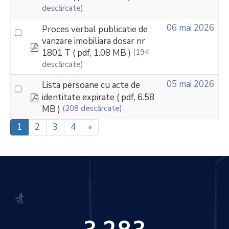
descărcate)
06 mai 2026
Proces verbal publicatie de
vanzare imobiliara dosar nr
pdf
1801 T
( pdf, 1.08 MB )
(194
descărcate)
05 mai 2026
Lista persoane cu acte de
pdf
identitate expirate
( pdf, 6.58
MB )
(208 descărcate)
1
2
3
4
»