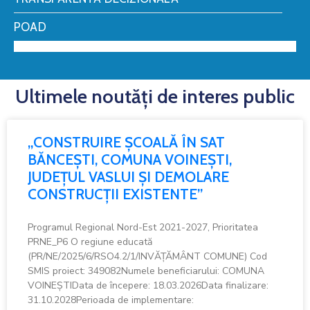
POAD
Ultimele noutăți de interes public
„CONSTRUIRE ȘCOALĂ ÎN SAT
BĂNCEȘTI, COMUNA VOINEȘTI,
JUDEȚUL VASLUI ȘI DEMOLARE
CONSTRUCȚII EXISTENTE”
Programul Regional Nord-Est 2021-2027, Prioritatea
PRNE_P6 O regiune educată
(PR/NE/2025/6/RSO4.2/1/INVĂȚĂMÂNT COMUNE) Cod
SMIS proiect: 349082Numele beneficiarului: COMUNA
VOINEȘTIData de începere: 18.03.2026Data finalizare:
31.10.2028Perioada de implementare: