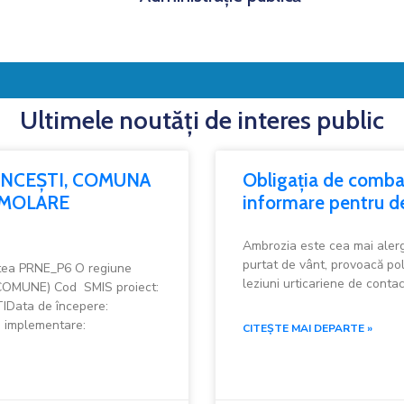
Ultimele noutăți de interes public
ĂNCEȘTI, COMUNA
Obligația de combat
DEMOLARE
informare pentru deț
Ambrozia este cea mai alerg
purtat de vânt, provoacă poli
atea PRNE_P6 O regiune
leziuni urticariene de contac
OMUNE) Cod SMIS proiect:
Data de începere:
e implementare:
CITEȘTE MAI DEPARTE »