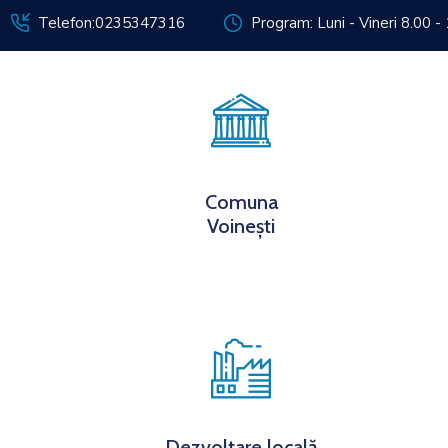
Telefon:0235347316
Program: Luni - Vineri 8.00 -
Despre noi
Inf
Comuna
Voinești
Dezvoltare locală