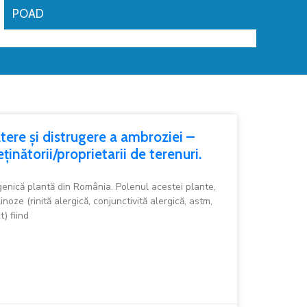
POAD
ere și distrugere a ambroziei –
inătorii/proprietarii de terenuri.
enică plantă din România. Polenul acestei plante,
noze (rinită alergică, conjunctivită alergică, astm,
t) fiind