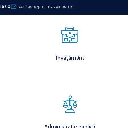
 16.00
contact@primariavoinesti.ro
ormații de interes public
Anunțuri publice
Contact
Învățământ
Administrație publică