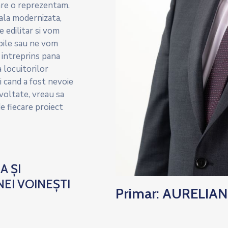
are o reprezentam.
ala modernizata,
e edilitar si vom
abile sau ne vom
 intreprins pana
 locuitorilor
i cand a fost nevoie
voltate, vreau sa
e fiecare proiect
A ȘI
EI VOINEȘTI
Primar: AURELIAN