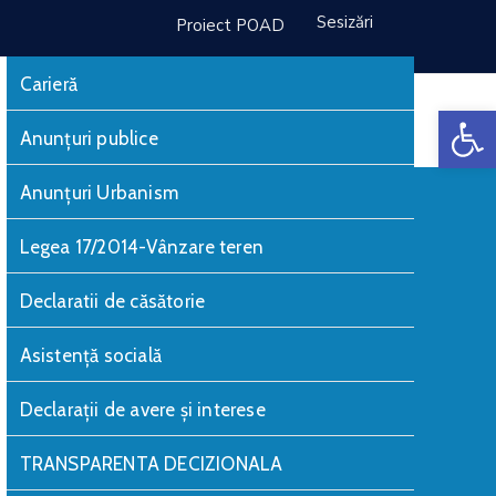
Sesizări
Proiect POAD
Carieră
De
Monitorul Oficial Local
Anunțuri publice
Anunțuri Urbanism
Legea 17/2014-Vânzare teren
Declaratii de căsătorie
Asistență socială
Declarații de avere și interese
TRANSPARENTA DECIZIONALA