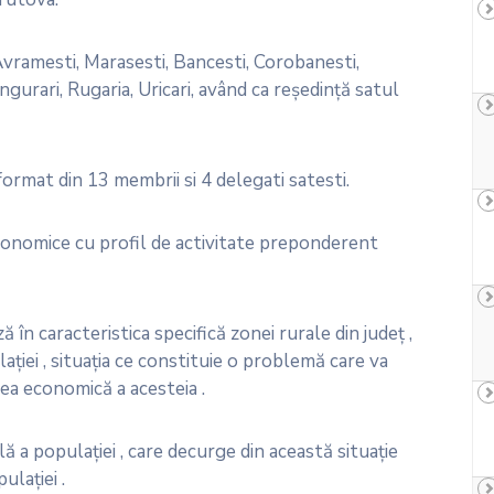
ramesti, Marasesti, Bancesti, Corobanesti,
gurari, Rugaria, Uricari, având ca reşedinţă satul
rmat din 13 membrii si 4 delegati satesti.
economice cu profil de activitate preponderent
în caracteristica specifică zonei rurale din judeţ ,
aţiei , situaţia ce constituie o problemă care va
ea economică a acesteia .
 a populaţiei , care decurge din această situaţie
ulaţiei .