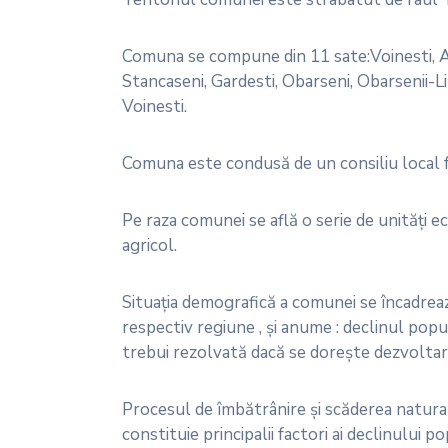
Comuna se compune din 11 sate:Voinesti, Av
Stancaseni, Gardesti, Obarseni, Obarsenii-Lin
Voinesti.
Comuna este condusă de un consiliu local fo
Pe raza comunei se află o serie de unităţi 
agricol.
Situaţia demografică a comunei se încadrează 
respectiv regiune , şi anume : declinul popul
trebui rezolvată dacă se doreşte dezvoltar
Procesul de îmbătrânire şi scăderea naturală
constituie principalii factori ai declinului pop