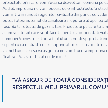
proiectele prin care vom reusi sa dezvoltam comuna pe c
Astfel, impreuna ne vom bucura de o infrastructura strad
vom intra in randul regiunilor civilizate din punct de veder
putea folosi sistemul de canalizare si epurare al apei pot
racorda la reteaua de gaz metan. Proiectele pe care le-am
acum si cele viitoare sunt facute pentru a imbunatati viata
comunei Voinești. Datorita faptului ca m-ati sprijinit atunc
si pentru ca realizati ce presupune alinierea cu zonele dez
va multumesc si sa va asigur ca ne vom bucura impreuna d
finalizat. Va astept alaturi de mine!
“VĂ ASIGUR DE TOATĂ CONSIDERAȚI
RESPECTUL MEU, PRIMARUL COMUN
.”