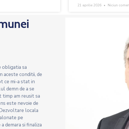
21 aprilie 2026
Niciun comen
omunei
 obligatia sa
 aceste conditii, de
 ce mi-a stat in
lul demn de a se
t timp am reusit sa
sens este nevoie de
Dezvoltare locala
esalonate pe
a demara si finaliza