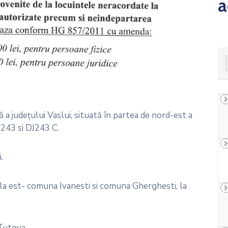
a
judeţului Vaslui, situată în partea de nord-est a
243 si DJ243 C.
.
 la est- comuna Ivanesti si comuna Gherghesti, la
Tutova.