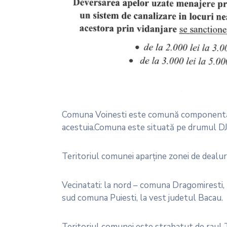
Comuna Voinesti este comună componentă a 
acestuia.Comuna este situată pe drumul DJ
Teritoriul comunei aparţine zonei de dealuri
Vecinatati: la nord – comuna Dragomiresti,
sud comuna Puiesti, la vest judetul Bacau.
Teritoriul comunei este strabatut de raul 