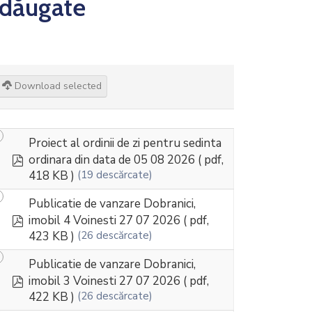
dăugate
Download selected
Proiect al ordinii de zi pentru sedinta
pdf
ordinara din data de 05 08 2026
( pdf,
418 KB )
(19 descărcate)
Publicatie de vanzare Dobranici,
pdf
imobil 4 Voinesti 27 07 2026
( pdf,
423 KB )
(26 descărcate)
Publicatie de vanzare Dobranici,
pdf
imobil 3 Voinesti 27 07 2026
( pdf,
422 KB )
(26 descărcate)