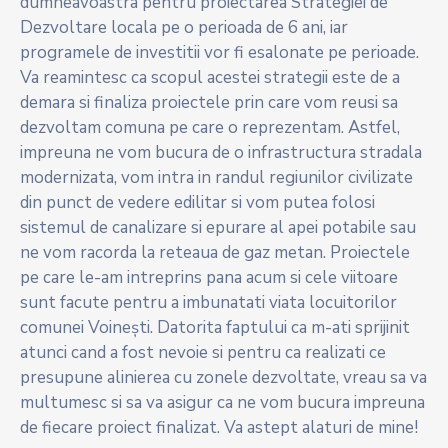
dumneavoastra pentru proiectarea Strategiei de
Dezvoltare locala pe o perioada de 6 ani, iar
programele de investitii vor fi esalonate pe perioade.
Va reamintesc ca scopul acestei strategii este de a
demara si finaliza proiectele prin care vom reusi sa
dezvoltam comuna pe care o reprezentam. Astfel,
impreuna ne vom bucura de o infrastructura stradala
modernizata, vom intra in randul regiunilor civilizate
din punct de vedere edilitar si vom putea folosi
sistemul de canalizare si epurare al apei potabile sau
ne vom racorda la reteaua de gaz metan. Proiectele
pe care le-am intreprins pana acum si cele viitoare
sunt facute pentru a imbunatati viata locuitorilor
comunei Voinești. Datorita faptului ca m-ati sprijinit
atunci cand a fost nevoie si pentru ca realizati ce
presupune alinierea cu zonele dezvoltate, vreau sa va
multumesc si sa va asigur ca ne vom bucura impreuna
de fiecare proiect finalizat. Va astept alaturi de mine!