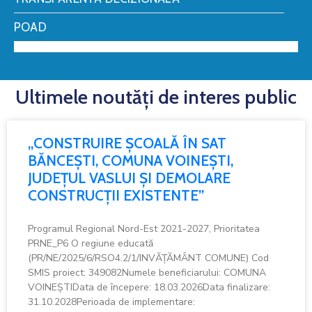
POAD
Ultimele noutăți de interes public
„CONSTRUIRE ȘCOALĂ ÎN SAT
BĂNCEȘTI, COMUNA VOINEȘTI,
JUDEȚUL VASLUI ȘI DEMOLARE
CONSTRUCȚII EXISTENTE”
Programul Regional Nord-Est 2021-2027, Prioritatea
PRNE_P6 O regiune educată
(PR/NE/2025/6/RSO4.2/1/INVĂȚĂMÂNT COMUNE) Cod
SMIS proiect: 349082Numele beneficiarului: COMUNA
VOINEȘTIData de începere: 18.03.2026Data finalizare:
31.10.2028Perioada de implementare: