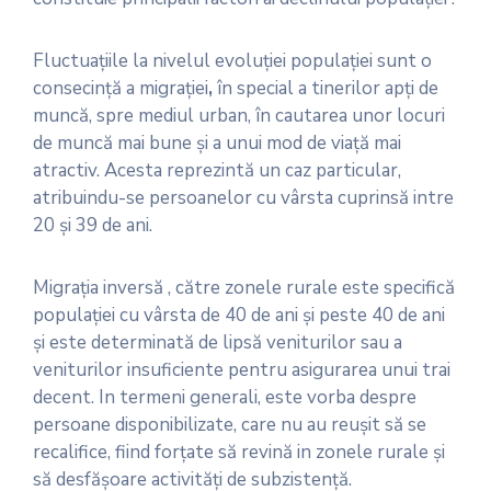
Fluctuaţiile la nivelul evoluţiei populaţiei sunt o
consecinţă a migraţiei
,
în special a tinerilor apţi de
muncă, spre mediul urban, în cautarea unor locuri
de muncă mai bune şi a unui mod de viaţă mai
atractiv. Acesta reprezintă un caz particular,
atribuindu-se persoanelor cu vârsta cuprinsă intre
20 şi 39 de ani.
Migraţia inversă , către zonele rurale este specifică
populaţiei cu vârsta de 40 de ani şi peste 40 de ani
şi este determinată de lipsă veniturilor sau a
veniturilor insuficiente pentru asigurarea unui trai
decent. In termeni generali, este vorba despre
persoane disponibilizate, care nu au reuşit să se
recalifice, fiind forţate să revină in zonele rurale şi
să desfăşoare activităţi de subzistenţă.