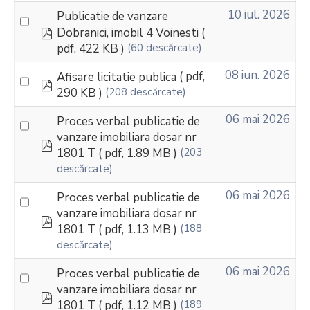
10 iul. 2026
Publicatie de vanzare
pdf
Dobranici, imobil 4 Voinesti
(
pdf, 422 KB )
(60 descărcate)
08 iun. 2026
Afisare licitatie publica
( pdf,
pdf
290 KB )
(208 descărcate)
06 mai 2026
Proces verbal publicatie de
vanzare imobiliara dosar nr
pdf
1801 T
( pdf, 1.89 MB )
(203
descărcate)
06 mai 2026
Proces verbal publicatie de
vanzare imobiliara dosar nr
pdf
1801 T
( pdf, 1.13 MB )
(188
descărcate)
06 mai 2026
Proces verbal publicatie de
vanzare imobiliara dosar nr
pdf
1801 T
( pdf, 1.12 MB )
(189