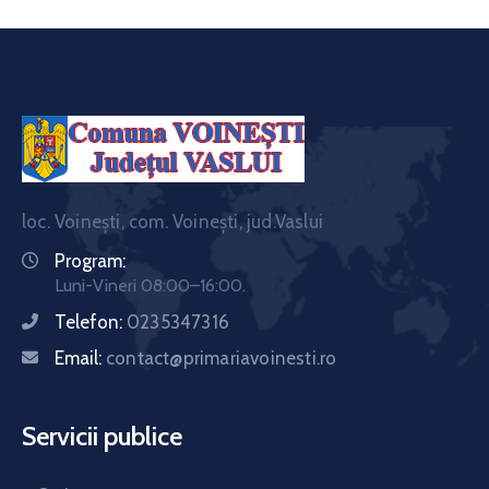
loc. Voinești, com. Voinești, jud.Vaslui
Program:
Luni-Vineri 08:00–16:00.
Telefon:
0235347316
Email:
contact@primariavoinesti.ro
Servicii publice