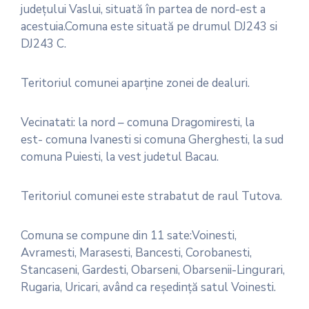
judeţului Vaslui, situată în partea de nord-est a
acestuia.Comuna este situată pe drumul DJ243 si
DJ243 C.
Teritoriul comunei aparţine zonei de dealuri.
Vecinatati: la nord – comuna Dragomiresti, la
est- comuna Ivanesti si comuna Gherghesti, la sud
comuna Puiesti, la vest judetul Bacau.
Teritoriul comunei este strabatut de raul Tutova.
Comuna se compune din 11 sate:Voinesti,
Avramesti, Marasesti, Bancesti, Corobanesti,
Stancaseni, Gardesti, Obarseni, Obarsenii-Lingurari,
Rugaria, Uricari, având ca reşedinţă satul Voinesti.