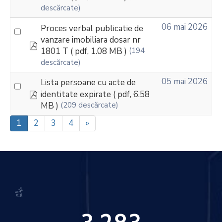
descărcate)
06 mai 2026
Proces verbal publicatie de
vanzare imobiliara dosar nr
pdf
1801 T
( pdf, 1.08 MB )
(194
descărcate)
05 mai 2026
Lista persoane cu acte de
pdf
identitate expirate
( pdf, 6.58
MB )
(209 descărcate)
1
2
3
4
»