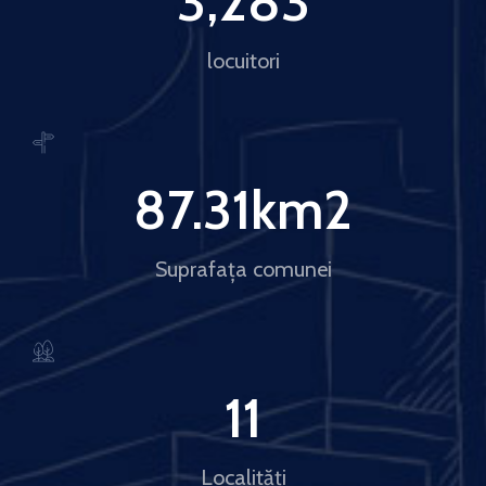
3,283
locuitori
87.31
km2
Suprafața comunei
11
Localități