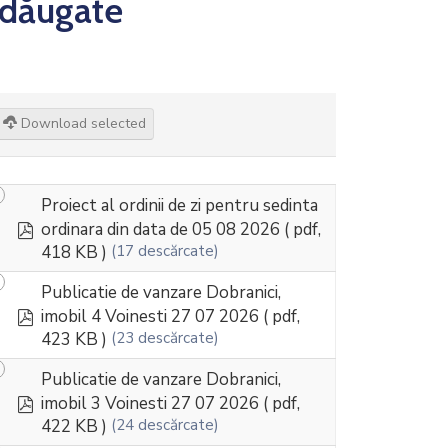
dăugate
Download selected
Proiect al ordinii de zi pentru sedinta
pdf
ordinara din data de 05 08 2026
( pdf,
418 KB )
(17 descărcate)
Publicatie de vanzare Dobranici,
pdf
imobil 4 Voinesti 27 07 2026
( pdf,
423 KB )
(23 descărcate)
Publicatie de vanzare Dobranici,
pdf
imobil 3 Voinesti 27 07 2026
( pdf,
422 KB )
(24 descărcate)