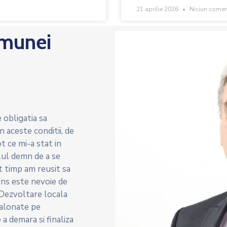
21 aprilie 2026
Niciun comen
omunei
 obligatia sa
 aceste conditii, de
 ce mi-a stat in
lul demn de a se
t timp am reusit sa
sens este nevoie de
Dezvoltare locala
esalonate pe
a demara si finaliza