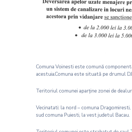
Comuna Voinesti este comună componentă a 
acestuia.Comuna este situată pe drumul DJ
Teritoriul comunei aparţine zonei de dealuri
Vecinatati: la nord – comuna Dragomiresti,
sud comuna Puiesti, la vest judetul Bacau.
Teritoriul comunei este strabatut de raul 