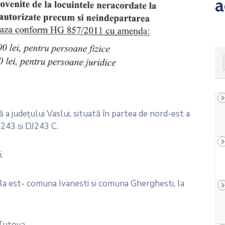
a
judeţului Vaslui, situată în partea de nord-est a
243 si DJ243 C.
.
 la est- comuna Ivanesti si comuna Gherghesti, la
Tutova.