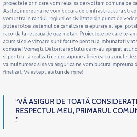
proiectele prin care vom reusi sa dezvoltam comuna pe c
Astfel, impreuna ne vom bucura de o infrastructura strad
vom intra in randul regiunilor civilizate din punct de veder
putea folosi sistemul de canalizare si epurare al apei pot
racorda la reteaua de gaz metan. Proiectele pe care le-am
acum si cele viitoare sunt facute pentru a imbunatati viata
comunei Voinești. Datorita faptului ca m-ati sprijinit atunc
si pentru ca realizati ce presupune alinierea cu zonele dez
va multumesc si sa va asigur ca ne vom bucura impreuna d
finalizat. Va astept alaturi de mine!
“VĂ ASIGUR DE TOATĂ CONSIDERAȚI
RESPECTUL MEU, PRIMARUL COMUN
.”