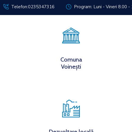
Telefon:0235347316
Program: Luni - Vineri 8.00 -
Despre noi
Inf
Comuna
Voinești
Dezvoltare locală