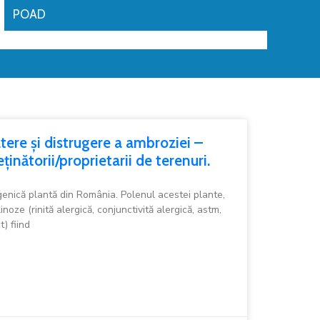
POAD
ere și distrugere a ambroziei –
inătorii/proprietarii de terenuri.
enică plantă din România. Polenul acestei plante,
noze (rinită alergică, conjunctivită alergică, astm,
t) fiind