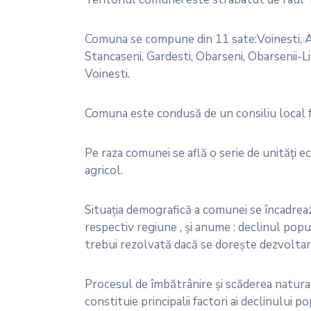
Comuna se compune din 11 sate:Voinesti, Av
Stancaseni, Gardesti, Obarseni, Obarsenii-Lin
Voinesti.
Comuna este condusă de un consiliu local fo
Pe raza comunei se află o serie de unităţi 
agricol.
Situaţia demografică a comunei se încadrează 
respectiv regiune , şi anume : declinul popul
trebui rezolvată dacă se doreşte dezvoltar
Procesul de îmbătrânire şi scăderea naturală
constituie principalii factori ai declinului pop