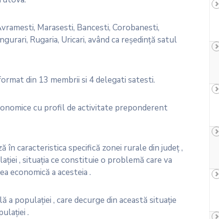
ramesti, Marasesti, Bancesti, Corobanesti,
gurari, Rugaria, Uricari, având ca reşedinţă satul
rmat din 13 membrii si 4 delegati satesti.
economice cu profil de activitate preponderent
în caracteristica specifică zonei rurale din judeţ ,
aţiei , situaţia ce constituie o problemă care va
ea economică a acesteia .
 a populaţiei , care decurge din această situaţie
ulaţiei .