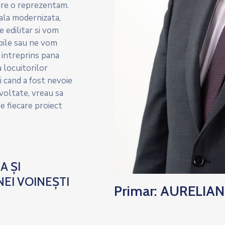
are o reprezentam.
ala modernizata,
e edilitar si vom
abile sau ne vom
 intreprins pana
 locuitorilor
i cand a fost nevoie
voltate, vreau sa
e fiecare proiect
A ȘI
EI VOINEȘTI
Primar: AURELIAN