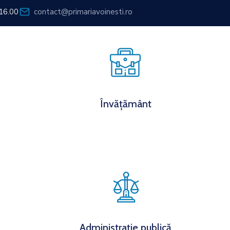
 16.00
contact@primariavoinesti.ro
ormații de interes public
Anunțuri publice
Contact
Învățământ
Administrație publică