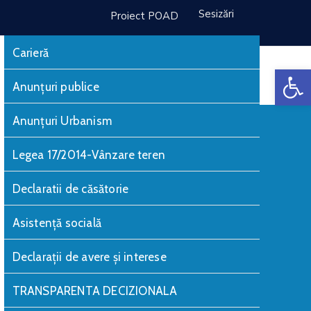
Sesizări
Proiect POAD
Carieră
De
Monitorul Oficial Local
Anunțuri publice
Anunțuri Urbanism
Legea 17/2014-Vânzare teren
Declaratii de căsătorie
Asistență socială
Declarații de avere și interese
TRANSPARENTA DECIZIONALA