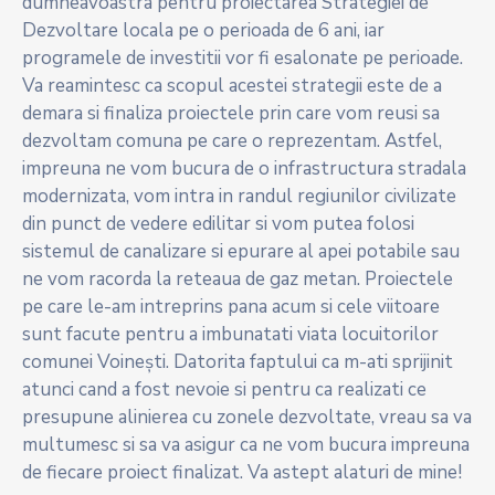
dumneavoastra pentru proiectarea Strategiei de
Dezvoltare locala pe o perioada de 6 ani, iar
programele de investitii vor fi esalonate pe perioade.
Va reamintesc ca scopul acestei strategii este de a
demara si finaliza proiectele prin care vom reusi sa
dezvoltam comuna pe care o reprezentam. Astfel,
impreuna ne vom bucura de o infrastructura stradala
modernizata, vom intra in randul regiunilor civilizate
din punct de vedere edilitar si vom putea folosi
sistemul de canalizare si epurare al apei potabile sau
ne vom racorda la reteaua de gaz metan. Proiectele
pe care le-am intreprins pana acum si cele viitoare
sunt facute pentru a imbunatati viata locuitorilor
comunei Voinești. Datorita faptului ca m-ati sprijinit
atunci cand a fost nevoie si pentru ca realizati ce
presupune alinierea cu zonele dezvoltate, vreau sa va
multumesc si sa va asigur ca ne vom bucura impreuna
de fiecare proiect finalizat. Va astept alaturi de mine!