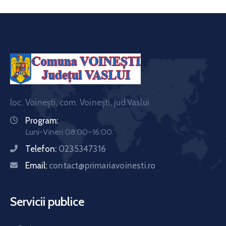
loc. Voinești, com. Voinești, jud.Vaslui
Program:
Luni-Vineri 08:00–16:00.
Telefon:
0235347316
Email:
contact@primariavoinesti.ro
Servicii publice