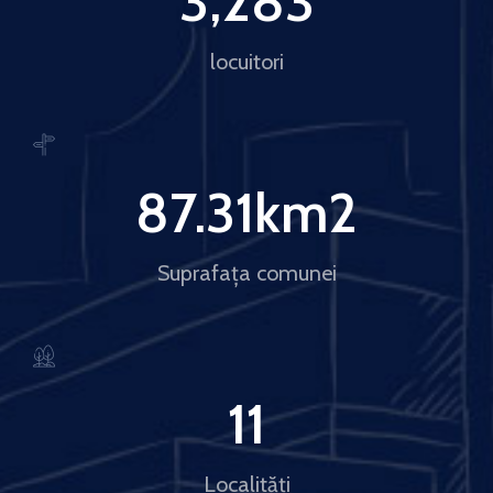
3,283
locuitori
87.31
km2
Suprafața comunei
11
Localități