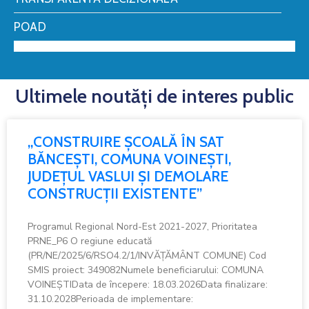
POAD
Ultimele noutăți de interes public
„CONSTRUIRE ȘCOALĂ ÎN SAT
BĂNCEȘTI, COMUNA VOINEȘTI,
JUDEȚUL VASLUI ȘI DEMOLARE
CONSTRUCȚII EXISTENTE”
Programul Regional Nord-Est 2021-2027, Prioritatea
PRNE_P6 O regiune educată
(PR/NE/2025/6/RSO4.2/1/INVĂȚĂMÂNT COMUNE) Cod
SMIS proiect: 349082Numele beneficiarului: COMUNA
VOINEȘTIData de începere: 18.03.2026Data finalizare:
31.10.2028Perioada de implementare: