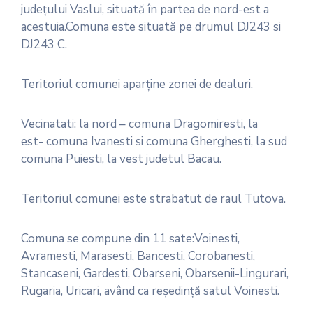
judeţului Vaslui, situată în partea de nord-est a
acestuia.Comuna este situată pe drumul DJ243 si
DJ243 C.
Teritoriul comunei aparţine zonei de dealuri.
Vecinatati: la nord – comuna Dragomiresti, la
est- comuna Ivanesti si comuna Gherghesti, la sud
comuna Puiesti, la vest judetul Bacau.
Teritoriul comunei este strabatut de raul Tutova.
Comuna se compune din 11 sate:Voinesti,
Avramesti, Marasesti, Bancesti, Corobanesti,
Stancaseni, Gardesti, Obarseni, Obarsenii-Lingurari,
Rugaria, Uricari, având ca reşedinţă satul Voinesti.