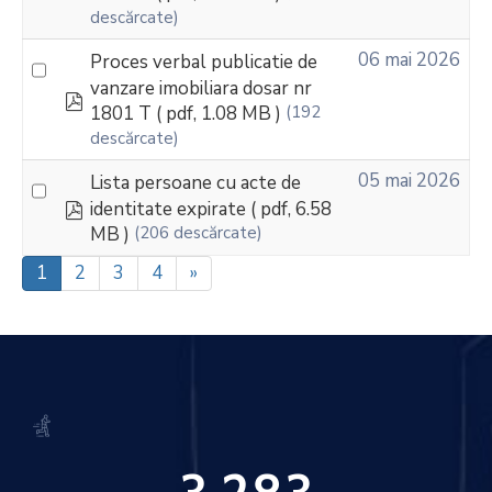
descărcate)
06 mai 2026
Proces verbal publicatie de
vanzare imobiliara dosar nr
pdf
1801 T
( pdf, 1.08 MB )
(192
descărcate)
05 mai 2026
Lista persoane cu acte de
pdf
identitate expirate
( pdf, 6.58
MB )
(206 descărcate)
1
2
3
4
»