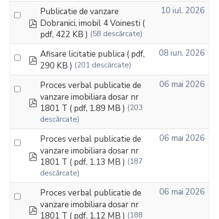
10 iul. 2026
Publicatie de vanzare
pdf
Dobranici, imobil 4 Voinesti
(
pdf, 422 KB )
(58 descărcate)
08 iun. 2026
Afisare licitatie publica
( pdf,
pdf
290 KB )
(201 descărcate)
06 mai 2026
Proces verbal publicatie de
vanzare imobiliara dosar nr
pdf
1801 T
( pdf, 1.89 MB )
(203
descărcate)
06 mai 2026
Proces verbal publicatie de
vanzare imobiliara dosar nr
pdf
1801 T
( pdf, 1.13 MB )
(187
descărcate)
06 mai 2026
Proces verbal publicatie de
vanzare imobiliara dosar nr
pdf
1801 T
( pdf, 1.12 MB )
(188