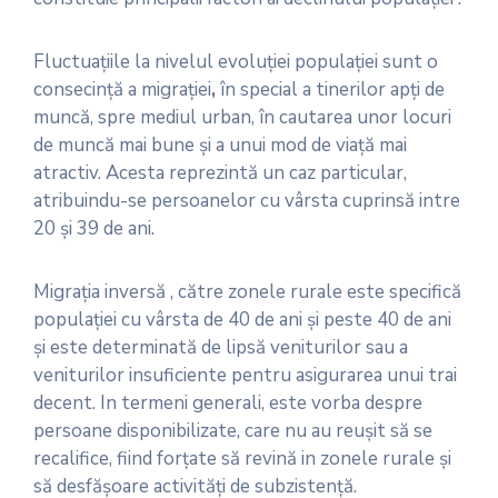
Fluctuaţiile la nivelul evoluţiei populaţiei sunt o
consecinţă a migraţiei
,
în special a tinerilor apţi de
muncă, spre mediul urban, în cautarea unor locuri
de muncă mai bune şi a unui mod de viaţă mai
atractiv. Acesta reprezintă un caz particular,
atribuindu-se persoanelor cu vârsta cuprinsă intre
20 şi 39 de ani.
Migraţia inversă , către zonele rurale este specifică
populaţiei cu vârsta de 40 de ani şi peste 40 de ani
şi este determinată de lipsă veniturilor sau a
veniturilor insuficiente pentru asigurarea unui trai
decent. In termeni generali, este vorba despre
persoane disponibilizate, care nu au reuşit să se
recalifice, fiind forţate să revină in zonele rurale şi
să desfăşoare activităţi de subzistenţă.