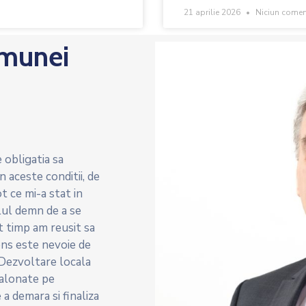
21 aprilie 2026
Niciun comen
omunei
 obligatia sa
 aceste conditii, de
 ce mi-a stat in
lul demn de a se
t timp am reusit sa
sens este nevoie de
Dezvoltare locala
esalonate pe
a demara si finaliza