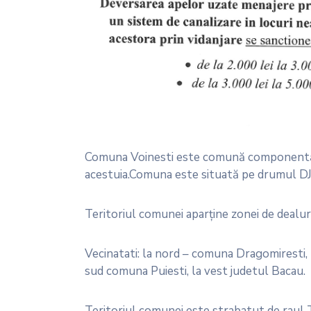
Comuna Voinesti este comună componentă a 
acestuia.Comuna este situată pe drumul DJ
Teritoriul comunei aparţine zonei de dealuri
Vecinatati: la nord – comuna Dragomiresti,
sud comuna Puiesti, la vest judetul Bacau.
Teritoriul comunei este strabatut de raul 