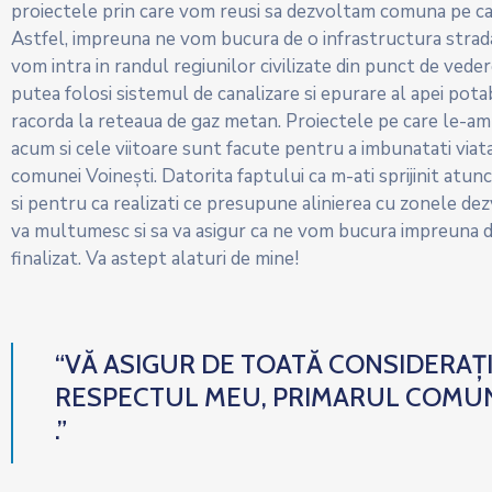
proiectele prin care vom reusi sa dezvoltam comuna pe c
Astfel, impreuna ne vom bucura de o infrastructura strad
vom intra in randul regiunilor civilizate din punct de veder
putea folosi sistemul de canalizare si epurare al apei pot
racorda la reteaua de gaz metan. Proiectele pe care le-am
acum si cele viitoare sunt facute pentru a imbunatati viata
comunei Voinești. Datorita faptului ca m-ati sprijinit atunc
si pentru ca realizati ce presupune alinierea cu zonele dez
va multumesc si sa va asigur ca ne vom bucura impreuna d
finalizat. Va astept alaturi de mine!
“VĂ ASIGUR DE TOATĂ CONSIDERAȚI
RESPECTUL MEU, PRIMARUL COMUN
.”