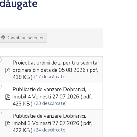
dăugate
Download selected
Proiect al ordinii de zi pentru sedinta
pdf
ordinara din data de 05 08 2026
( pdf,
418 KB )
(17 descărcate)
Publicatie de vanzare Dobranici,
pdf
imobil 4 Voinesti 27 07 2026
( pdf,
423 KB )
(23 descărcate)
Publicatie de vanzare Dobranici,
pdf
imobil 3 Voinesti 27 07 2026
( pdf,
422 KB )
(24 descărcate)