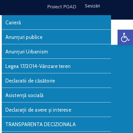
Sesizări
Proiect POAD
Carieră
De
Monitorul Oficial Local
Anunțuri publice
Anunțuri Urbanism
Legea 17/2014-Vânzare teren
Declaratii de căsătorie
Asistență socială
Declarații de avere și interese
TRANSPARENTA DECIZIONALA