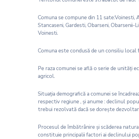
Comuna se compune din 11 sate:Voinesti, Av
Stancaseni, Gardesti, Obarseni, Obarsenii-Lin
Voinesti.
Comuna este condusă de un consiliu local fo
Pe raza comunei se află o serie de unităţi 
agricol.
Situaţia demografică a comunei se încadrează 
respectiv regiune , şi anume : declinul popul
trebui rezolvată dacă se doreşte dezvoltar
Procesul de îmbătrânire şi scăderea naturală
constituie principalii factori ai declinului pop