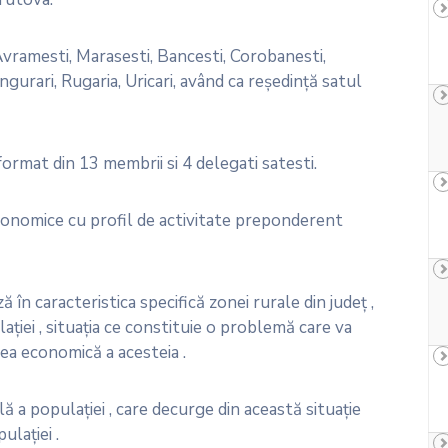
ramesti, Marasesti, Bancesti, Corobanesti,
gurari, Rugaria, Uricari, având ca reşedinţă satul
rmat din 13 membrii si 4 delegati satesti.
economice cu profil de activitate preponderent
în caracteristica specifică zonei rurale din judeţ ,
aţiei , situaţia ce constituie o problemă care va
ea economică a acesteia .
 a populaţiei , care decurge din această situaţie
ulaţiei .