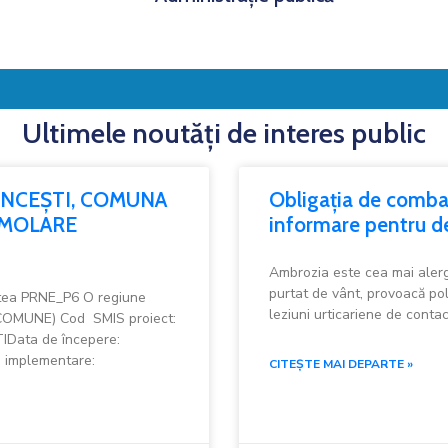
Ultimele noutăți de interes public
ĂNCEȘTI, COMUNA
Obligația de combat
DEMOLARE
informare pentru deț
Ambrozia este cea mai alerg
purtat de vânt, provoacă poli
atea PRNE_P6 O regiune
leziuni urticariene de contac
OMUNE) Cod SMIS proiect:
Data de începere:
e implementare:
CITEȘTE MAI DEPARTE »