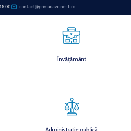
 16.00
contact@primariavoinesti.ro
ormații de interes public
Anunțuri publice
Contact
Învățământ
Administrație publică