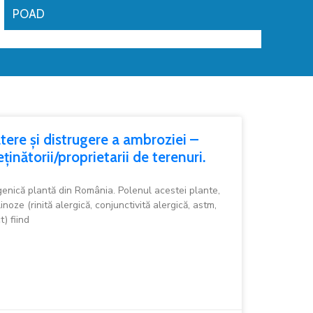
POAD
ere și distrugere a ambroziei –
inătorii/proprietarii de terenuri.
enică plantă din România. Polenul acestei plante,
noze (rinită alergică, conjunctivită alergică, astm,
t) fiind