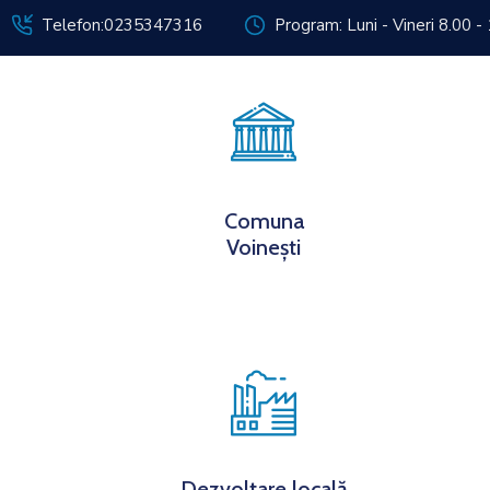
Telefon:0235347316
Program: Luni - Vineri 8.00 -
Despre noi
Inf
Comuna
Voinești
Dezvoltare locală