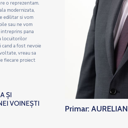
are o reprezentam.
ala modernizata,
e edilitar si vom
abile sau ne vom
 intreprins pana
 locuitorilor
i cand a fost nevoie
voltate, vreau sa
e fiecare proiect
A ȘI
EI VOINEȘTI
Primar: AURELIAN