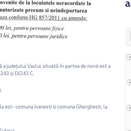
a
judeţului Vaslui, situată în partea de nord-est a
243 si DJ243 C.
.
 la est- comuna Ivanesti si comuna Gherghesti, la
Tutova.