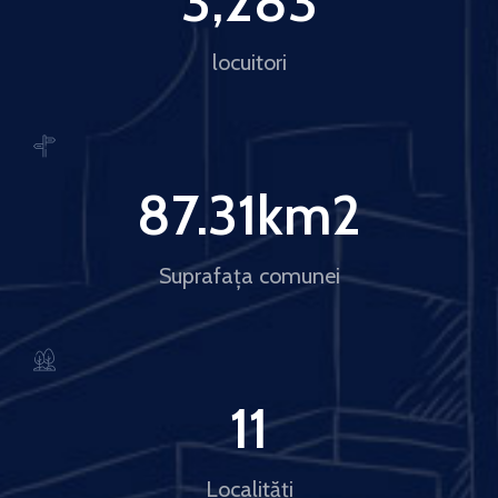
3,283
locuitori
87.31
km2
Suprafața comunei
11
Localități