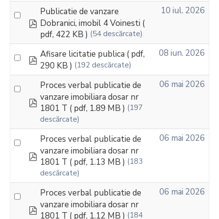
10 iul. 2026
Publicatie de vanzare
pdf
Dobranici, imobil 4 Voinesti
(
pdf, 422 KB )
(54 descărcate)
08 iun. 2026
Afisare licitatie publica
( pdf,
pdf
290 KB )
(192 descărcate)
06 mai 2026
Proces verbal publicatie de
vanzare imobiliara dosar nr
pdf
1801 T
( pdf, 1.89 MB )
(197
descărcate)
06 mai 2026
Proces verbal publicatie de
vanzare imobiliara dosar nr
pdf
1801 T
( pdf, 1.13 MB )
(183
descărcate)
06 mai 2026
Proces verbal publicatie de
vanzare imobiliara dosar nr
pdf
1801 T
( pdf, 1.12 MB )
(184