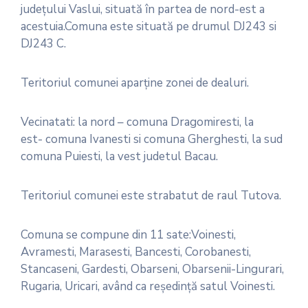
judeţului Vaslui, situată în partea de nord-est a
acestuia.Comuna este situată pe drumul DJ243 si
DJ243 C.
Teritoriul comunei aparţine zonei de dealuri.
Vecinatati: la nord – comuna Dragomiresti, la
est- comuna Ivanesti si comuna Gherghesti, la sud
comuna Puiesti, la vest judetul Bacau.
Teritoriul comunei este strabatut de raul Tutova.
Comuna se compune din 11 sate:Voinesti,
Avramesti, Marasesti, Bancesti, Corobanesti,
Stancaseni, Gardesti, Obarseni, Obarsenii-Lingurari,
Rugaria, Uricari, având ca reşedinţă satul Voinesti.