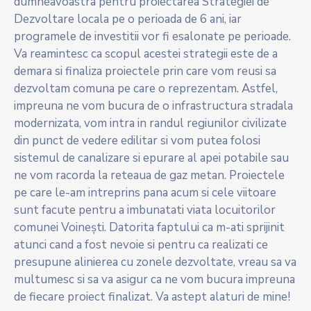
dumneavoastra pentru proiectarea Strategiei de
Dezvoltare locala pe o perioada de 6 ani, iar
programele de investitii vor fi esalonate pe perioade.
Va reamintesc ca scopul acestei strategii este de a
demara si finaliza proiectele prin care vom reusi sa
dezvoltam comuna pe care o reprezentam. Astfel,
impreuna ne vom bucura de o infrastructura stradala
modernizata, vom intra in randul regiunilor civilizate
din punct de vedere edilitar si vom putea folosi
sistemul de canalizare si epurare al apei potabile sau
ne vom racorda la reteaua de gaz metan. Proiectele
pe care le-am intreprins pana acum si cele viitoare
sunt facute pentru a imbunatati viata locuitorilor
comunei Voinești. Datorita faptului ca m-ati sprijinit
atunci cand a fost nevoie si pentru ca realizati ce
presupune alinierea cu zonele dezvoltate, vreau sa va
multumesc si sa va asigur ca ne vom bucura impreuna
de fiecare proiect finalizat. Va astept alaturi de mine!