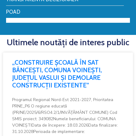
POAD
Ultimele noutăți de interes public
„CONSTRUIRE ȘCOALĂ ÎN SAT
BĂNCEȘTI, COMUNA VOINEȘTI,
JUDEȚUL VASLUI ȘI DEMOLARE
CONSTRUCȚII EXISTENTE”
Programul Regional Nord-Est 2021-2027, Prioritatea
PRNE_P6 O regiune educată
(PR/NE/2025/6/RSO4.2/1/INVĂȚĂMÂNT COMUNE) Cod
SMIS proiect: 349082Numele beneficiarului: COMUNA
VOINEȘTIData de începere: 18.03.2026Data finalizare:
31.10.2028Perioada de implementare: