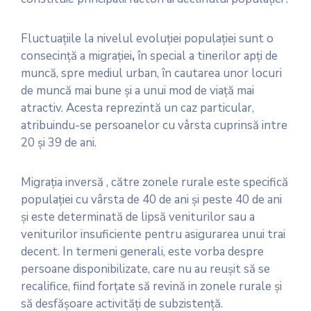
Fluctuaţiile la nivelul evoluţiei populaţiei sunt o
consecinţă a migraţiei
,
în special a tinerilor apţi de
muncă, spre mediul urban, în cautarea unor locuri
de muncă mai bune şi a unui mod de viaţă mai
atractiv. Acesta reprezintă un caz particular,
atribuindu-se persoanelor cu vârsta cuprinsă intre
20 şi 39 de ani.
Migraţia inversă , către zonele rurale este specifică
populaţiei cu vârsta de 40 de ani şi peste 40 de ani
şi este determinată de lipsă veniturilor sau a
veniturilor insuficiente pentru asigurarea unui trai
decent. In termeni generali, este vorba despre
persoane disponibilizate, care nu au reuşit să se
recalifice, fiind forţate să revină in zonele rurale şi
să desfăşoare activităţi de subzistenţă.