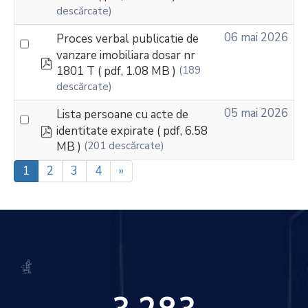
descărcate)
06 mai 2026
Proces verbal publicatie de
vanzare imobiliara dosar nr
pdf
1801 T
( pdf, 1.08 MB )
(189
descărcate)
05 mai 2026
Lista persoane cu acte de
pdf
identitate expirate
( pdf, 6.58
MB )
(201 descărcate)
1
2
3
4
»