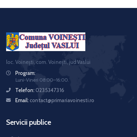
loc. Voinești, com. Voinești, jud.Vaslui
Program:
Luni-Vineri 08:00–16:00.
Telefon:
0235347316
Email:
contact@primariavoinesti.ro
Servicii publice