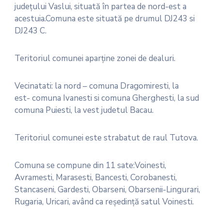
judeţului Vaslui, situată în partea de nord-est a
acestuia.Comuna este situată pe drumul DJ243 si
DJ243 C.
Teritoriul comunei aparţine zonei de dealuri.
Vecinatati: la nord – comuna Dragomiresti, la
est- comuna Ivanesti si comuna Gherghesti, la sud
comuna Puiesti, la vest judetul Bacau.
Teritoriul comunei este strabatut de raul Tutova.
Comuna se compune din 11 sate:Voinesti,
Avramesti, Marasesti, Bancesti, Corobanesti,
Stancaseni, Gardesti, Obarseni, Obarsenii-Lingurari,
Rugaria, Uricari, având ca reşedinţă satul Voinesti.