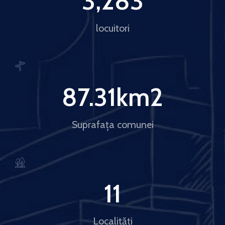
3,283
locuitori
87.31
km2
Suprafața comunei
11
Localități