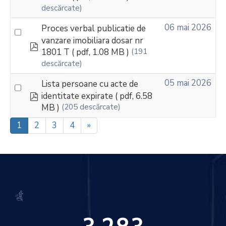
descărcate)
06 mai 2026
Proces verbal publicatie de
vanzare imobiliara dosar nr
pdf
1801 T
( pdf, 1.08 MB )
(191
descărcate)
05 mai 2026
Lista persoane cu acte de
pdf
identitate expirate
( pdf, 6.58
MB )
(205 descărcate)
1
2
3
4
»