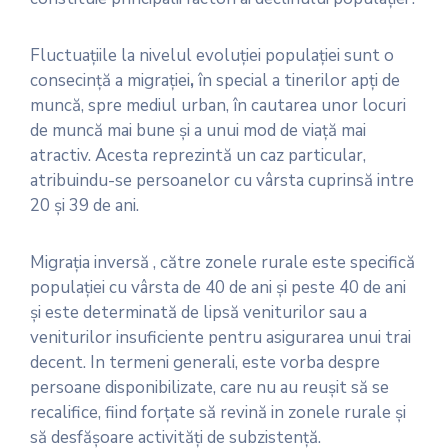
Fluctuaţiile la nivelul evoluţiei populaţiei sunt o
consecinţă a migraţiei
,
în special a tinerilor apţi de
muncă, spre mediul urban, în cautarea unor locuri
de muncă mai bune şi a unui mod de viaţă mai
atractiv. Acesta reprezintă un caz particular,
atribuindu-se persoanelor cu vârsta cuprinsă intre
20 şi 39 de ani.
Migraţia inversă , către zonele rurale este specifică
populaţiei cu vârsta de 40 de ani şi peste 40 de ani
şi este determinată de lipsă veniturilor sau a
veniturilor insuficiente pentru asigurarea unui trai
decent. In termeni generali, este vorba despre
persoane disponibilizate, care nu au reuşit să se
recalifice, fiind forţate să revină in zonele rurale şi
să desfăşoare activităţi de subzistenţă.