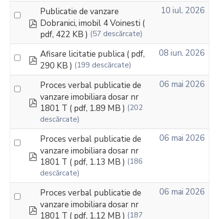
10 iul. 2026
Publicatie de vanzare
pdf
Dobranici, imobil 4 Voinesti
(
pdf, 422 KB )
(57 descărcate)
08 iun. 2026
Afisare licitatie publica
( pdf,
pdf
290 KB )
(199 descărcate)
06 mai 2026
Proces verbal publicatie de
vanzare imobiliara dosar nr
pdf
1801 T
( pdf, 1.89 MB )
(202
descărcate)
06 mai 2026
Proces verbal publicatie de
vanzare imobiliara dosar nr
pdf
1801 T
( pdf, 1.13 MB )
(186
descărcate)
06 mai 2026
Proces verbal publicatie de
vanzare imobiliara dosar nr
pdf
1801 T
( pdf, 1.12 MB )
(187