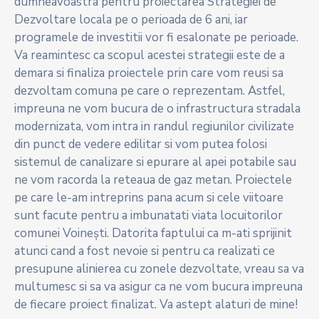
dumneavoastra pentru proiectarea Strategiei de
Dezvoltare locala pe o perioada de 6 ani, iar
programele de investitii vor fi esalonate pe perioade.
Va reamintesc ca scopul acestei strategii este de a
demara si finaliza proiectele prin care vom reusi sa
dezvoltam comuna pe care o reprezentam. Astfel,
impreuna ne vom bucura de o infrastructura stradala
modernizata, vom intra in randul regiunilor civilizate
din punct de vedere edilitar si vom putea folosi
sistemul de canalizare si epurare al apei potabile sau
ne vom racorda la reteaua de gaz metan. Proiectele
pe care le-am intreprins pana acum si cele viitoare
sunt facute pentru a imbunatati viata locuitorilor
comunei Voinești. Datorita faptului ca m-ati sprijinit
atunci cand a fost nevoie si pentru ca realizati ce
presupune alinierea cu zonele dezvoltate, vreau sa va
multumesc si sa va asigur ca ne vom bucura impreuna
de fiecare proiect finalizat. Va astept alaturi de mine!