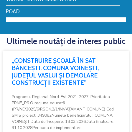
POAD
Ultimele noutăți de interes public
„CONSTRUIRE ȘCOALĂ ÎN SAT
BĂNCEȘTI, COMUNA VOINEȘTI,
JUDEȚUL VASLUI ȘI DEMOLARE
CONSTRUCȚII EXISTENTE”
Programul Regional Nord-Est 2021-2027, Prioritatea
PRNE_P6 O regiune educată
(PR/NE/2025/6/RSO4.2/1/INVĂȚĂMÂNT COMUNE) Cod
SMIS proiect: 349082Numele beneficiarului: COMUNA
VOINEȘTIData de începere: 18.03.2026Data finalizare:
31.10.2028Perioada de implementare: