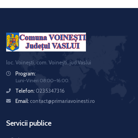
loc. Voinești, com. Voinești, jud.Vaslui
Program:
Luni-Vineri 08:00–16:00.
Telefon:
0235347316
Email:
contact@primariavoinesti.ro
Servicii publice