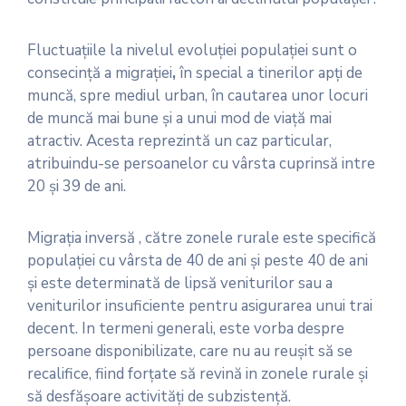
Fluctuaţiile la nivelul evoluţiei populaţiei sunt o
consecinţă a migraţiei
,
în special a tinerilor apţi de
muncă, spre mediul urban, în cautarea unor locuri
de muncă mai bune şi a unui mod de viaţă mai
atractiv. Acesta reprezintă un caz particular,
atribuindu-se persoanelor cu vârsta cuprinsă intre
20 şi 39 de ani.
Migraţia inversă , către zonele rurale este specifică
populaţiei cu vârsta de 40 de ani şi peste 40 de ani
şi este determinată de lipsă veniturilor sau a
veniturilor insuficiente pentru asigurarea unui trai
decent. In termeni generali, este vorba despre
persoane disponibilizate, care nu au reuşit să se
recalifice, fiind forţate să revină in zonele rurale şi
să desfăşoare activităţi de subzistenţă.