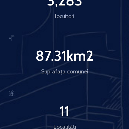
3,283
locuitori
87.31
km2
Suprafața comunei
11
Localități