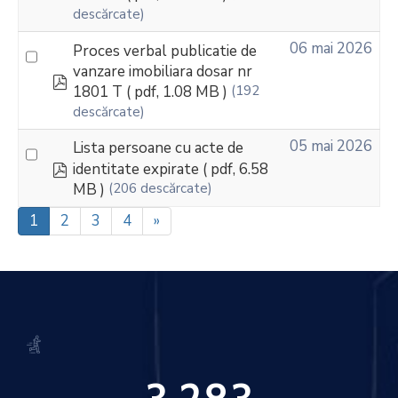
descărcate)
06 mai 2026
Proces verbal publicatie de
vanzare imobiliara dosar nr
pdf
1801 T
( pdf, 1.08 MB )
(192
descărcate)
05 mai 2026
Lista persoane cu acte de
pdf
identitate expirate
( pdf, 6.58
MB )
(206 descărcate)
1
2
3
4
»