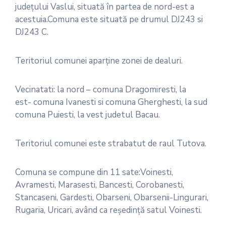
judeţului Vaslui, situată în partea de nord-est a
acestuia.Comuna este situată pe drumul DJ243 si
DJ243 C.
Teritoriul comunei aparţine zonei de dealuri.
Vecinatati: la nord – comuna Dragomiresti, la
est- comuna Ivanesti si comuna Gherghesti, la sud
comuna Puiesti, la vest judetul Bacau.
Teritoriul comunei este strabatut de raul Tutova.
Comuna se compune din 11 sate:Voinesti,
Avramesti, Marasesti, Bancesti, Corobanesti,
Stancaseni, Gardesti, Obarseni, Obarsenii-Lingurari,
Rugaria, Uricari, având ca reşedinţă satul Voinesti.