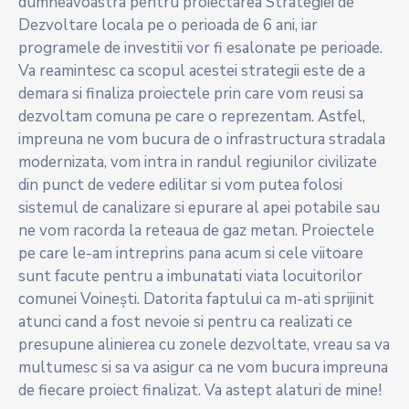
dumneavoastra pentru proiectarea Strategiei de
Dezvoltare locala pe o perioada de 6 ani, iar
programele de investitii vor fi esalonate pe perioade.
Va reamintesc ca scopul acestei strategii este de a
demara si finaliza proiectele prin care vom reusi sa
dezvoltam comuna pe care o reprezentam. Astfel,
impreuna ne vom bucura de o infrastructura stradala
modernizata, vom intra in randul regiunilor civilizate
din punct de vedere edilitar si vom putea folosi
sistemul de canalizare si epurare al apei potabile sau
ne vom racorda la reteaua de gaz metan. Proiectele
pe care le-am intreprins pana acum si cele viitoare
sunt facute pentru a imbunatati viata locuitorilor
comunei Voinești. Datorita faptului ca m-ati sprijinit
atunci cand a fost nevoie si pentru ca realizati ce
presupune alinierea cu zonele dezvoltate, vreau sa va
multumesc si sa va asigur ca ne vom bucura impreuna
de fiecare proiect finalizat. Va astept alaturi de mine!