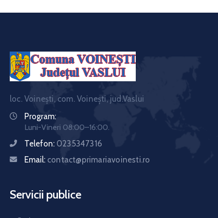
loc. Voinești, com. Voinești, jud.Vaslui
Program:
Luni-Vineri 08:00–16:00.
Telefon:
0235347316
Email:
contact@primariavoinesti.ro
Servicii publice