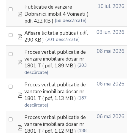
10 iul. 2026
Publicatie de vanzare
pdf
Dobranici, imobil 4 Voinesti
(
pdf, 422 KB )
(58 descărcate)
08 iun. 2026
Afisare licitatie publica
( pdf,
pdf
290 KB )
(201 descărcate)
06 mai 2026
Proces verbal publicatie de
vanzare imobiliara dosar nr
pdf
1801 T
( pdf, 1.89 MB )
(203
descărcate)
06 mai 2026
Proces verbal publicatie de
vanzare imobiliara dosar nr
pdf
1801 T
( pdf, 1.13 MB )
(187
descărcate)
06 mai 2026
Proces verbal publicatie de
vanzare imobiliara dosar nr
pdf
1801 T
( pdf, 1.12 MB )
(188