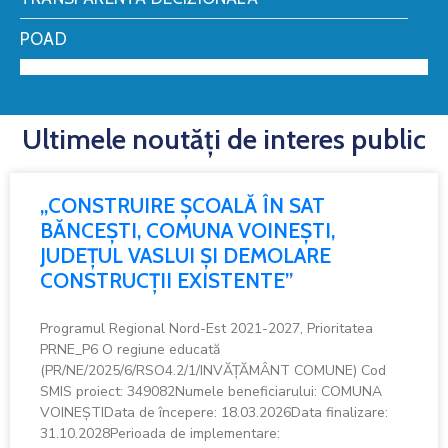
POAD
Ultimele noutăți de interes public
„CONSTRUIRE ȘCOALĂ ÎN SAT
BĂNCEȘTI, COMUNA VOINEȘTI,
JUDEȚUL VASLUI ȘI DEMOLARE
CONSTRUCȚII EXISTENTE”
Programul Regional Nord-Est 2021-2027, Prioritatea
PRNE_P6 O regiune educată
(PR/NE/2025/6/RSO4.2/1/INVĂȚĂMÂNT COMUNE) Cod
SMIS proiect: 349082Numele beneficiarului: COMUNA
VOINEȘTIData de începere: 18.03.2026Data finalizare:
31.10.2028Perioada de implementare: